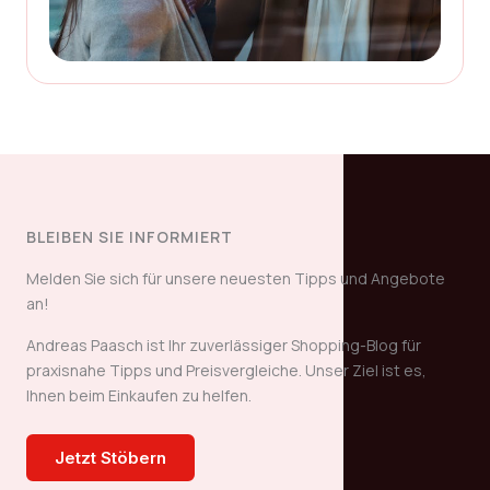
BLEIBEN SIE INFORMIERT
Melden Sie sich für unsere neuesten Tipps und Angebote
an!
Andreas Paasch ist Ihr zuverlässiger Shopping-Blog für
praxisnahe Tipps und Preisvergleiche. Unser Ziel ist es,
Ihnen beim Einkaufen zu helfen.
Jetzt Stöbern